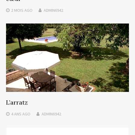
2 MOIS
AGO
ADMIN6942
L’arratz
4 ANS
AGO
ADMIN6942