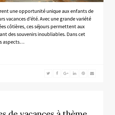
frent une opportunité unique aux enfants de
urs vacances d’été. Avec une grande variété
ées côtières, ces séjours permettent aux
éant des souvenirs inoubliables. Dans cet
nts aspects…
Twitter
Facebook
Google+
LinkedIn
Pinterest
Email
es de vacances à thème