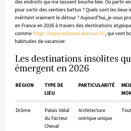
des endroits qui me laissent bouche bée. Où partir e
pour sortir des sentiers battus ? Quels sont les lieux i
méritent vraiment le détour ? Aujourd’hui, je vous p
en France en 2026 à travers des destinations atypiqu
comme
https://espacenaturesabatoux.fr/
, qui vont b
habitudes de vacancier.
Les destinations insolites qu
émergent en 2026
RÉGION
TYPE DE
PARTICULARITÉ
MEI
LIEU
MO
Drôme
Palais Idéal
Architecture
Tout
du Facteur
onirique unique
Cheval