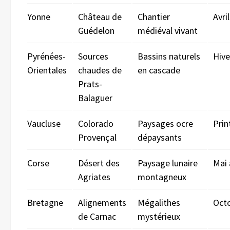
Yonne
Château de
Chantier
Avri
Guédelon
médiéval vivant
Pyrénées-
Sources
Bassins naturels
Hiv
Orientales
chaudes de
en cascade
Prats-
Balaguer
Vaucluse
Colorado
Paysages ocre
Pri
Provençal
dépaysants
Corse
Désert des
Paysage lunaire
Mai
Agriates
montagneux
Bretagne
Alignements
Mégalithes
Oct
de Carnac
mystérieux