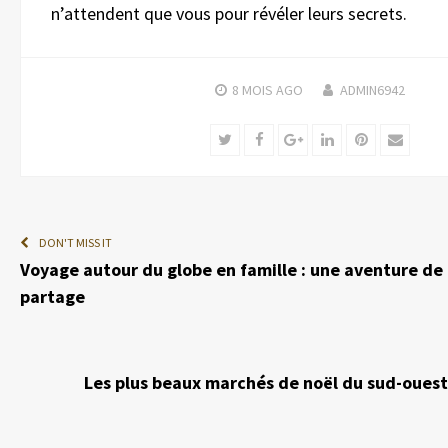
n’attendent que vous pour révéler leurs secrets.
8 MOIS
AGO
ADMIN6942
Twitter
Facebook
Google+
LinkedIn
Pinterest
Email
DON'T MISS IT
Voyage autour du globe en famille : une aventure de
partage
Les plus beaux marchés de noël du sud-ouest